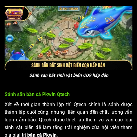
Sảnh săn bắt sinh vật biển CQ9 hấp dẫn
Sảnh săn bắn cá Pkwin Qtech
Xét về thời gian thành lập thì Qtech chính là sảnh được
thành lập cuối cùng, nhưng liên quan đến chất lượng vẫn
luôn đảm bảo. Qtech được thiết lập thêm vô vàn các loại
sinh vật biển để làm tăng trải nghiệm của hội viên tham
gia giải trí
bắn cá Pkwin
.