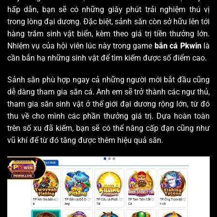
hấp dẫn, bạn sẽ có những giây phút trải nghiệm thú vị
trong lòng đại dương. Đặc biệt, sảnh săn còn sở hữu lên tới
hàng trăm sinh vật biển, kèm theo giá trị tiền thưởng lớn.
Nhiệm vụ của hội viên lúc này trong game
bắn cá Pkwin
là
cần bắn hạ những sinh vật để tìm kiếm được số điểm cao.
Sảnh săn phù hợp ngay cả những người mới bắt đầu cũng
dễ dàng tham gia săn cá. Anh em sẽ trở thành các ngư thủ,
tham gia săn sinh vật ở thế giới đại dương rộng lớn, từ đó
thu về cho mình các phần thưởng giá trị. Dựa hoàn toàn
trên số xu đã kiếm, bạn sẽ có thể nâng cấp đạn cũng như
vũ khí để từ đó tăng được thêm hiệu quả săn.