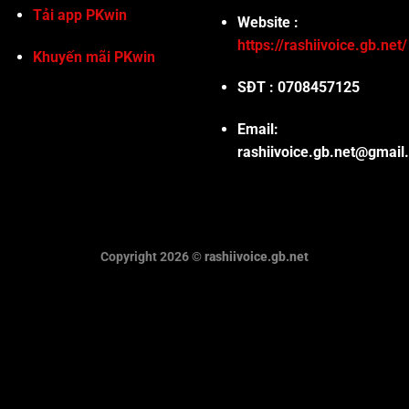
Tải app PKwin
Website :
https://rashiivoice.gb.net/
Khuyến mãi PKwin
SĐT :
0708457125
Email:
rashiivoice.gb.net@gmail
Copyright 2026 ©
rashiivoice.gb.net