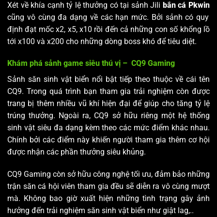
Xét về khía cạnh tỷ lệ thưởng có tại sảnh Jili
bắn cá Pkwin
cũng vô cùng đa dạng về các hạn mức. Bởi sảnh có quy
định đạt mốc x2, x5, x10 rồi đến cả những con số khổng lồ
tới x100 và x200 cho những dòng boss khó để tiêu diệt.
Khám phá sảnh game siêu thú vị – CQ9 Gaming
Sảnh săn sinh vật biển nổi bật tiếp theo thuộc về cái tên
CQ9. Trong quá trình bạn tham gia trải nghiệm còn được
trang bị thêm nhiều vũ khí hiện đại để giúp cho tăng tỷ lệ
trúng thưởng. Ngoài ra, CQ9 sở hữu riêng một hệ thống
sinh vật siêu đa dạng kèm theo các mức điểm khác nhau.
Chính bởi các điểm này khiến người tham gia thêm cơ hội
được nhận các phần thưởng siêu khủng.
CQ9 Gaming còn sở hữu công nghệ tối ưu, đảm bảo những
trận săn cá hội viên tham gia đều sẽ diễn ra vô cùng mượt
mà. Không bao giờ xuất hiện những tình trạng gây ảnh
hưởng đến trải nghiệm săn sinh vật biển như giật lag,..