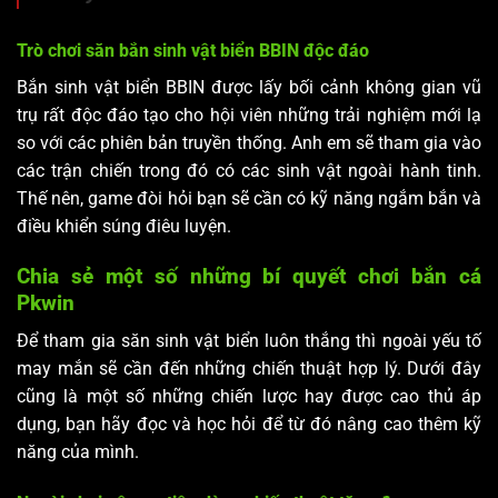
Trò chơi săn bắn sinh vật biển BBIN độc đáo
Bắn sinh vật biển BBIN được lấy bối cảnh không gian vũ
trụ rất độc đáo tạo cho hội viên những trải nghiệm mới lạ
so với các phiên bản truyền thống. Anh em sẽ tham gia vào
các trận chiến trong đó có các sinh vật ngoài hành tinh.
Thế nên, game đòi hỏi bạn sẽ cần có kỹ năng ngắm bắn và
điều khiển súng điêu luyện.
Chia sẻ một số những bí quyết chơi bắn cá
Pkwin
Để tham gia săn sinh vật biển luôn thắng thì ngoài yếu tố
may mắn sẽ cần đến những chiến thuật hợp lý. Dưới đây
cũng là một số những chiến lược hay được cao thủ áp
dụng, bạn hãy đọc và học hỏi để từ đó nâng cao thêm kỹ
năng của mình.