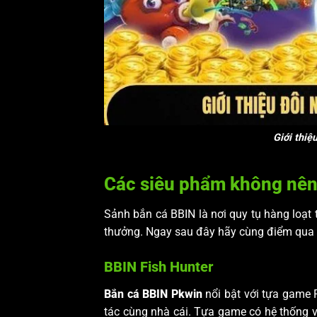
Giới thiệ
Các siêu phẩm không nên 
Sảnh bắn cá BBIN là nơi quy tụ hàng loạt 
thưởng. Ngay sau đây hãy cùng điểm qua 
BBIN Fish Hunter
Bắn cá BBIN Pkwin
nổi bật với tựa game 
tác cùng nhà cái. Tựa game có hệ thống vũ