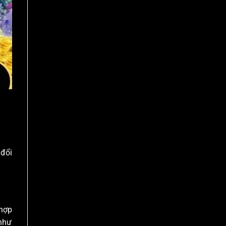
 đổi
 hợp
 như