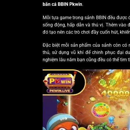
bắn cá BBIN Pkwin
.
Mỗi tựa game trong sảnh BBIN đều được đ
sống động, hấp dẫn và thú vị. Thêm vào đ
đó tạo nên các trò chơi đầy cuốn hút, khi
Đặc biệt mỗi sản phẩm của sảnh còn có nh
thủ, sử dụng vũ khí để chinh phục đại 
nghiệm lâu năm bạn cũng đều có thể tìm t