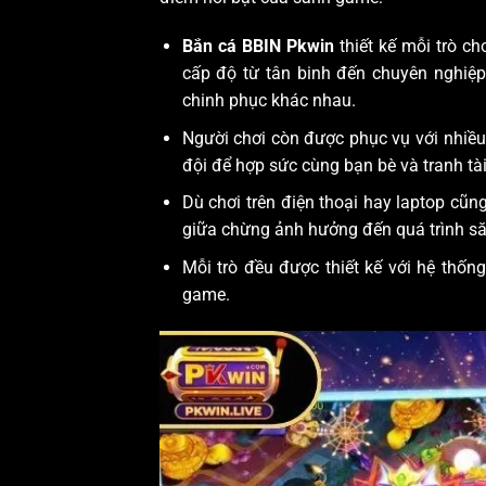
Bắn cá BBIN Pkwin
thiết kế mỗi trò c
cấp độ từ tân binh đến chuyên nghiệp.
chinh phục khác nhau.
Người chơi còn được phục vụ với nhiều 
đội để hợp sức cùng bạn bè và tranh tà
Dù chơi trên điện thoại hay laptop cũ
giữa chừng ảnh hưởng đến quá trình s
Mỗi trò đều được thiết kế với hệ thốn
game.